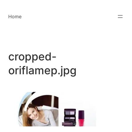
Saltar
para
Home
o
conteúdo
cropped-
oriflamep.jpg