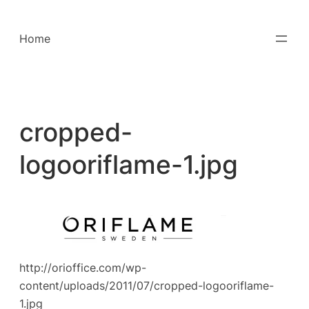
Saltar
para
Home
o
conteúdo
cropped-
logooriflame-1.jpg
http://orioffice.com/wp-
content/uploads/2011/07/cropped-logooriflame-
1.jpg