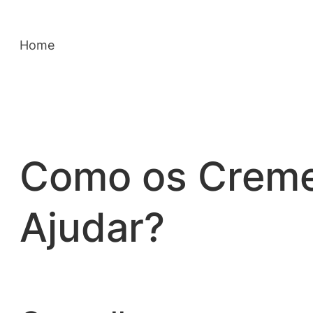
Saltar
para
Home
o
conteúdo
Como os Creme
Ajudar?