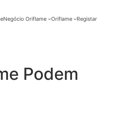
me
Negócio Oriflame
Oriflame
Registar
ame Podem