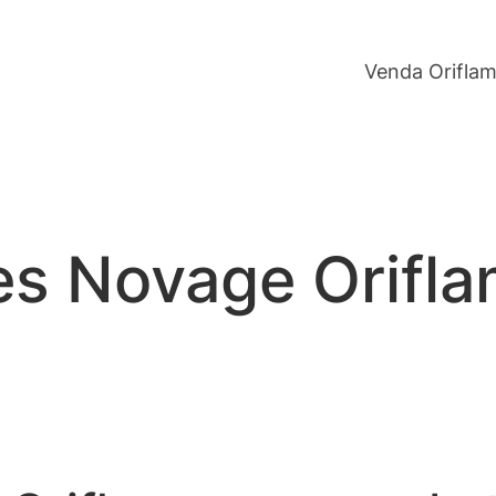
Venda Orifla
s Novage Orifl