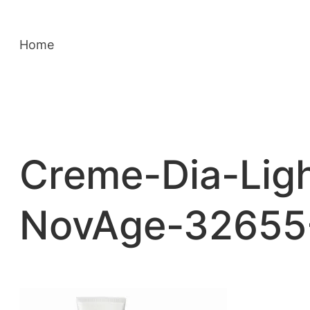
Saltar
para
Home
o
conteúdo
Creme-Dia-Ligh
NovAge-32655-