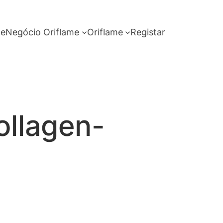
me
Negócio Oriflame
Oriflame
Registar
ollagen-