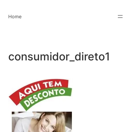
Saltar
para
Home
o
conteúdo
consumidor_direto1