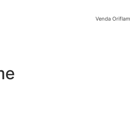
Venda Orifla
me