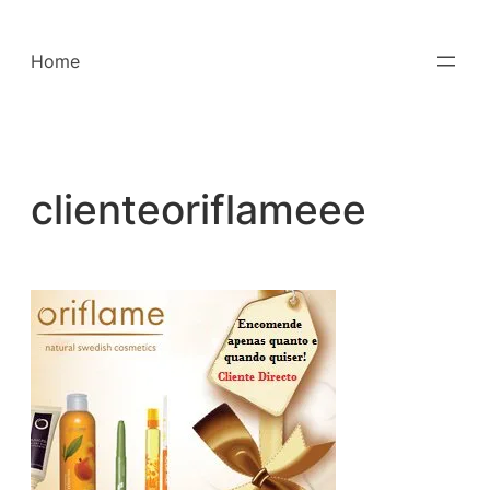
Saltar
para
Home
o
conteúdo
clienteoriflameee