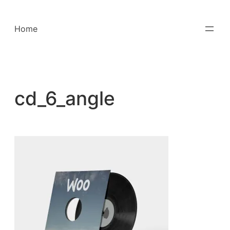
Saltar
para
Home
o
conteúdo
cd_6_angle