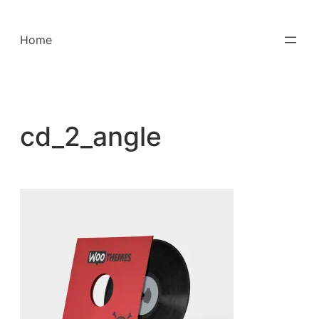
Saltar
para
Home
o
conteúdo
cd_2_angle