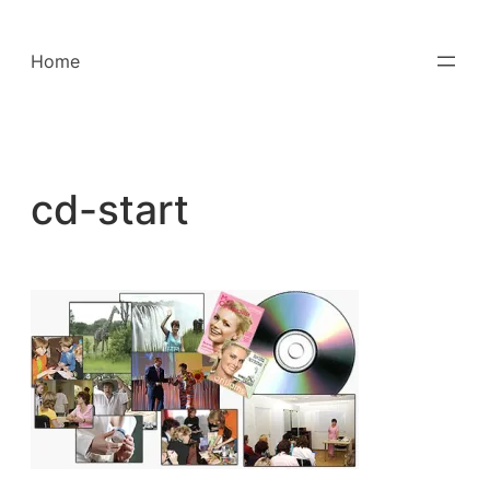
Saltar
para
Home
o
conteúdo
cd-start