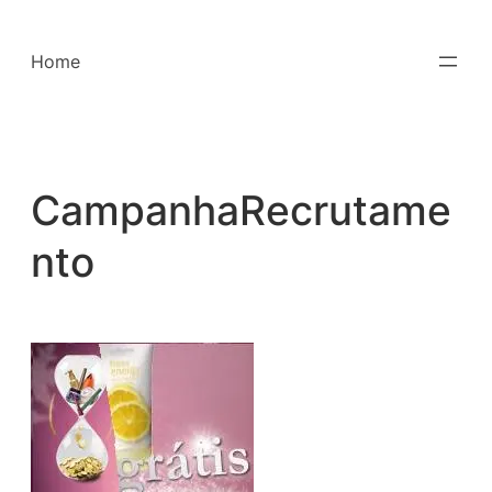
Saltar
para
Home
o
conteúdo
CampanhaRecrutame
nto