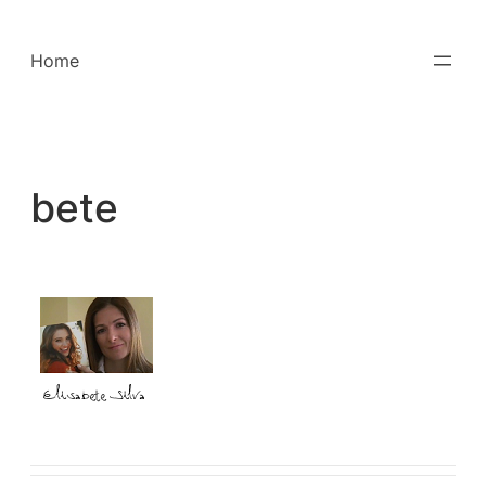
Saltar
para
Home
o
conteúdo
bete