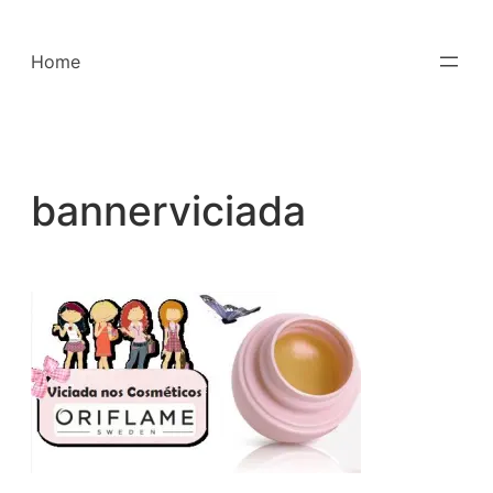
Saltar
para
Home
o
conteúdo
bannerviciada