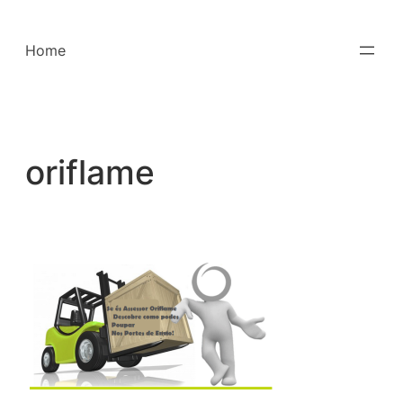
Saltar
para
Home
o
conteúdo
oriflame