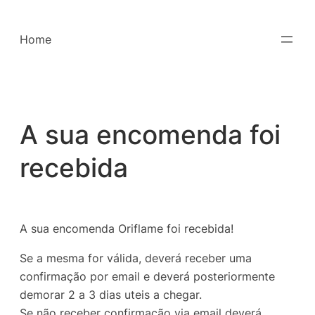
Saltar
para
Home
o
conteúdo
A sua encomenda foi
recebida
A sua encomenda Oriflame foi recebida!
Se a mesma for válida, deverá receber uma
confirmação por email e deverá posteriormente
demorar 2 a 3 dias uteis a chegar.
Se não receber confirmação via email deverá