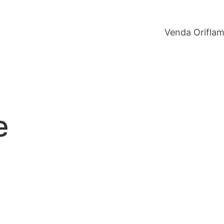
Venda Orifla
e