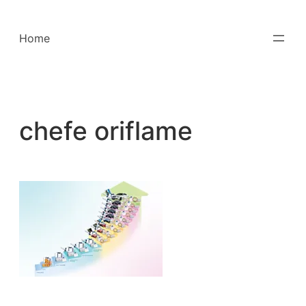
Saltar
para
Home
o
conteúdo
chefe oriflame