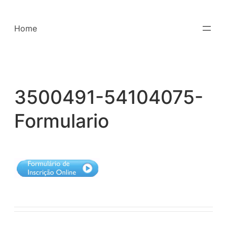
Saltar
para
Home
o
conteúdo
3500491-54104075-
Formulario