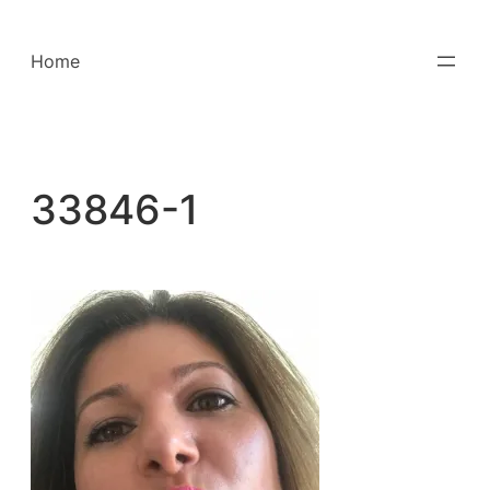
Saltar
para
Home
o
conteúdo
33846-1