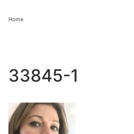
Saltar
para
Home
o
conteúdo
33845-1