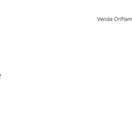
Venda Orifla
e