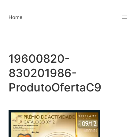
Saltar
para
Home
o
conteúdo
19600820-
830201986-
ProdutoOfertaC9