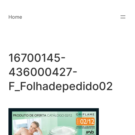
Saltar
para
Home
o
conteúdo
16700145-
436000427-
F_Folhadepedido02