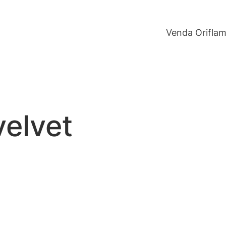
Venda Orifla
velvet