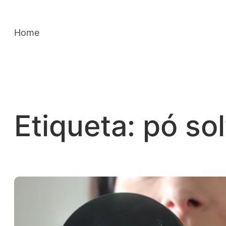
Saltar
para
Home
o
conteúdo
Etiqueta:
pó sol