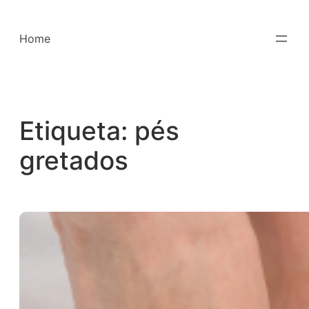
Saltar
para
Home
o
conteúdo
Etiqueta:
pés
gretados