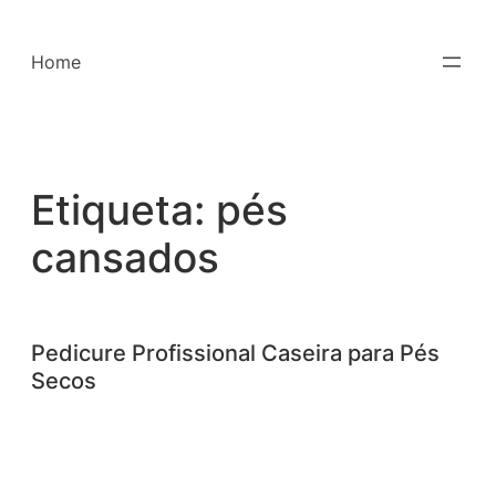
Saltar
para
Home
o
conteúdo
Etiqueta:
pés
cansados
Pedicure Profissional Caseira para Pés
Secos