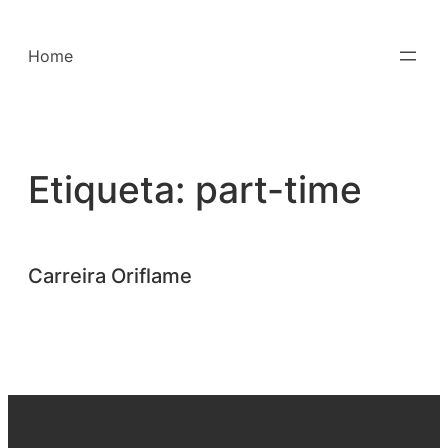
Saltar
para
Home
o
conteúdo
Etiqueta:
part-time
Carreira Oriflame