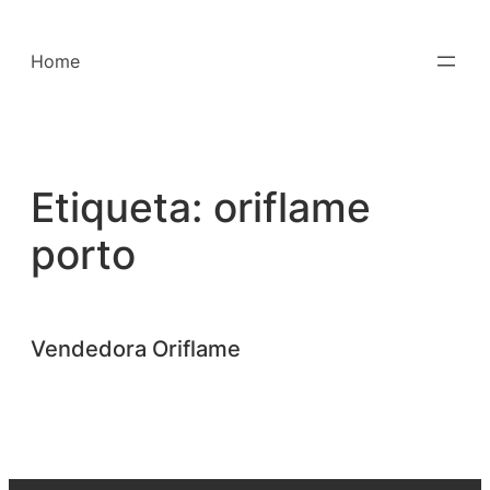
Saltar
para
Home
o
conteúdo
Etiqueta:
oriflame
porto
Vendedora Oriflame