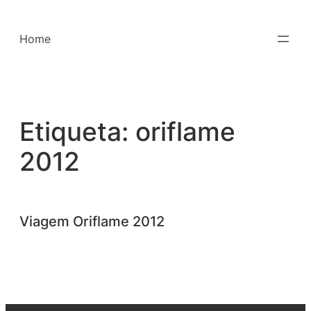
Saltar
para
Home
o
conteúdo
Etiqueta:
oriflame
2012
Viagem Oriflame 2012