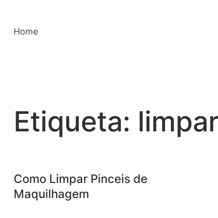
Saltar
para
Home
o
conteúdo
Etiqueta:
limpa
Como Limpar Pinceis de
Maquilhagem