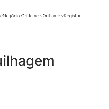
me
Negócio Oriflame
Oriflame
Registar
uilhagem