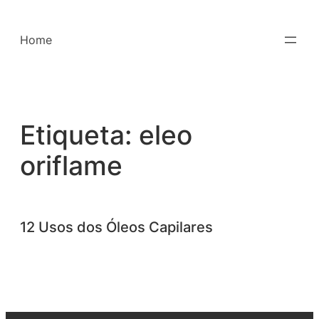
Saltar
para
Home
o
conteúdo
Etiqueta:
eleo
oriflame
12 Usos dos Óleos Capilares