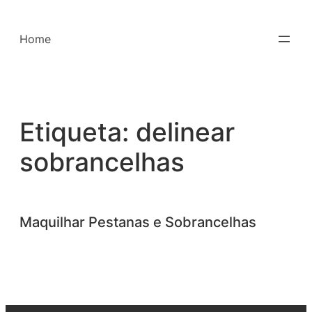
Saltar
para
Home
o
conteúdo
Etiqueta:
delinear
sobrancelhas
Maquilhar Pestanas e Sobrancelhas