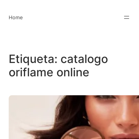
Saltar
para
Home
o
conteúdo
Etiqueta:
catalogo
oriflame online