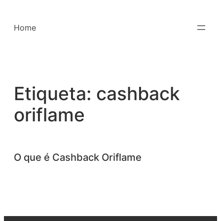
Saltar
para
Home
o
conteúdo
Etiqueta:
cashback
oriflame
O que é Cashback Oriflame