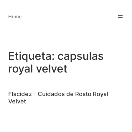
Saltar
para
Home
o
conteúdo
Etiqueta:
capsulas
royal velvet
Flacidez – Cuidados de Rosto Royal
Velvet