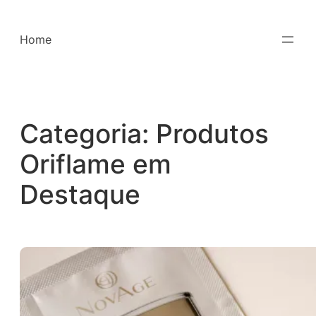
Saltar
para
Home
o
conteúdo
Categoria:
Produtos
Oriflame em
Destaque